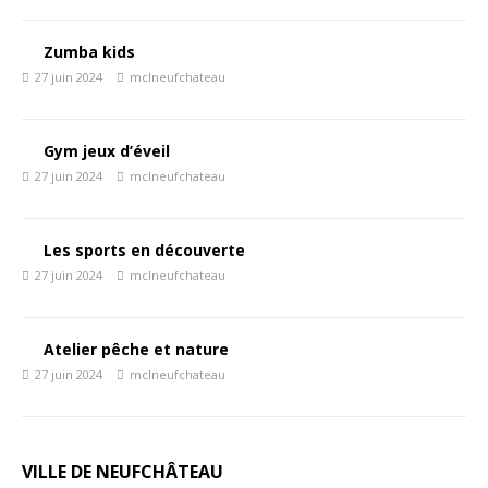
Zumba kids
27 juin 2024
mclneufchateau
Gym jeux d’éveil
27 juin 2024
mclneufchateau
Les sports en découverte
27 juin 2024
mclneufchateau
Atelier pêche et nature
27 juin 2024
mclneufchateau
VILLE DE NEUFCHÂTEAU