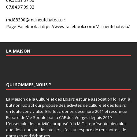
09.52.59.37.50
07.84.97.09.82
mcl88300@mclneufchateau.fr
Page Facebook : https://www.facebook.com/Mcl.neufchateau/
LA MAISON
QUI SOMMES_NOUS ?
La Maison de la Culture et des Loisirs est une association loi 1901 à
but non lucratif qui propose des activités de culture et des loisirs
en toute convivialité. Elle fût créer en décembre 2011 et reconnue
Espace de Vie Sociale par la CAF des Vosges depuis 2019.
L'ensemble des activités proposé à la M.C.L représente bien plus
que des cours ou des ateliers, c'est un espace de rencontres, de
partages et d'échanges.