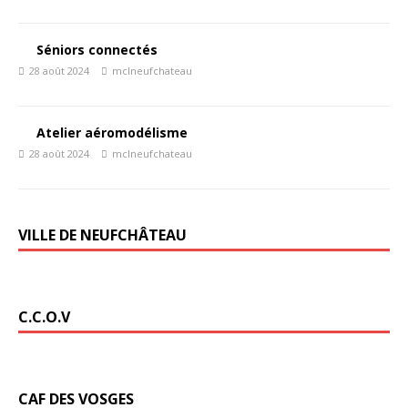
Séniors connectés
28 août 2024
mclneufchateau
Atelier aéromodélisme
28 août 2024
mclneufchateau
VILLE DE NEUFCHÂTEAU
C.C.O.V
CAF DES VOSGES