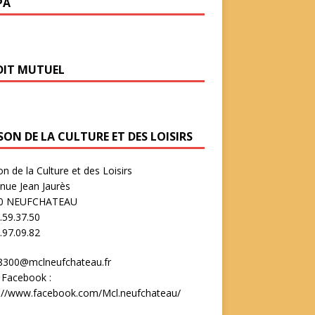
PA
DIT MUTUEL
SON DE LA CULTURE ET DES LOISIRS
n de la Culture et des Loisirs
nue Jean Jaurès
0 NEUFCHATEAU
.59.37.50
.97.09.82
8300@mclneufchateau.fr
 Facebook :
s://www.facebook.com/Mcl.neufchateau/