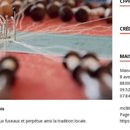
CFP
CRÉ
MAI
Maiso
8 ave
8830
09.52
07.84
mcl8
bis
Page
aux fuseaux et perpétue ainsi la tradition locale.
http