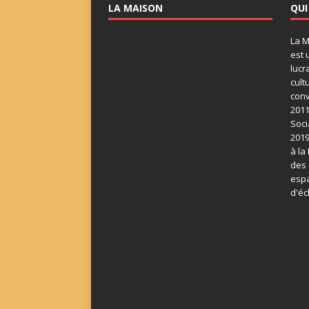
LA MAISON
QUI
La M
est 
lucr
cult
conv
2011
Soci
2019
à la
des 
espa
d'éc