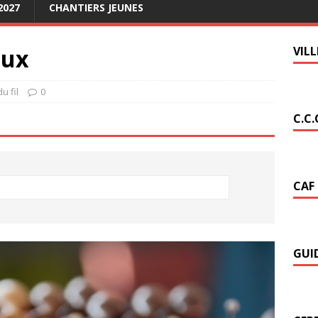
2027
CHANTIERS JEUNES
aux
VIL
du fil
0
C.C.
CAF
GUI