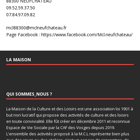
88300 NEUFCHATEAU
09.52.59.37.50
07.84.97.09.82
mcl88300@mclneufchateau.fr
Page Facebook : https://www.facebook.com/Mcl.neufchateau/
LA MAISON
QUI SOMMES_NOUS ?
La Maison de la Culture et des Loisirs est une association loi 1901 à
but non lucratif qui propose des activités de culture et des loisirs
en toute convivialité. Elle fût créer en décembre 2011 et reconnue
Espace de Vie Sociale par la CAF des Vosges depuis 2019.
L'ensemble des activités proposé à la M.C.L représente bien plus
que des cours ou des ateliers, c'est un espace de rencontres, de