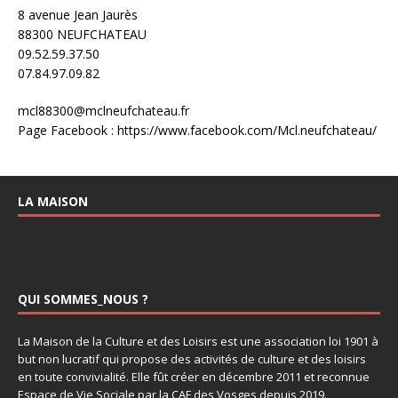
8 avenue Jean Jaurès
88300 NEUFCHATEAU
09.52.59.37.50
07.84.97.09.82
mcl88300@mclneufchateau.fr
Page Facebook : https://www.facebook.com/Mcl.neufchateau/
LA MAISON
QUI SOMMES_NOUS ?
La Maison de la Culture et des Loisirs est une association loi 1901 à
but non lucratif qui propose des activités de culture et des loisirs
en toute convivialité. Elle fût créer en décembre 2011 et reconnue
Espace de Vie Sociale par la CAF des Vosges depuis 2019.