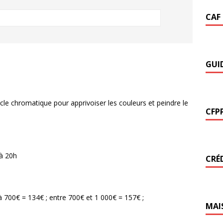
CAF
GUI
rcle chromatique pour apprivoiser les couleurs et peindre le
CFP
 à 20h
CRÉ
 à 700€ = 134€ ; entre 700€ et 1 000€ = 157€ ;
MAI