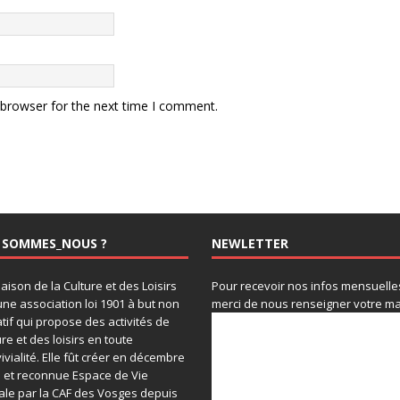
 browser for the next time I comment.
 SOMMES_NOUS ?
NEWLETTER
aison de la Culture et des Loisirs
Pour recevoir nos infos mensuelle
une association loi 1901 à but non
merci de nous renseigner votre mai
atif qui propose des activités de
ure et des loisirs en toute
ivialité. Elle fût créer en décembre
 et reconnue Espace de Vie
ale par la CAF des Vosges depuis