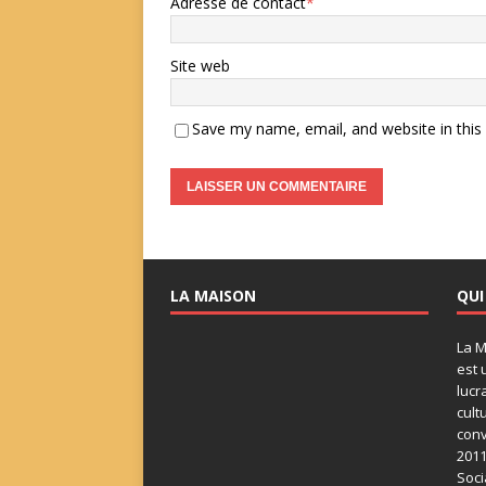
Adresse de contact
*
Site web
Save my name, email, and website in this
LA MAISON
QUI
La M
est 
lucr
cult
conv
2011
Soci