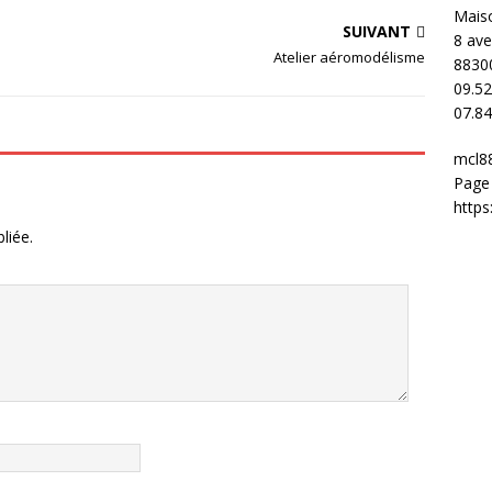
Maiso
SUIVANT
8 ave
Atelier aéromodélisme
8830
09.52
07.84
mcl8
Page
http
liée.