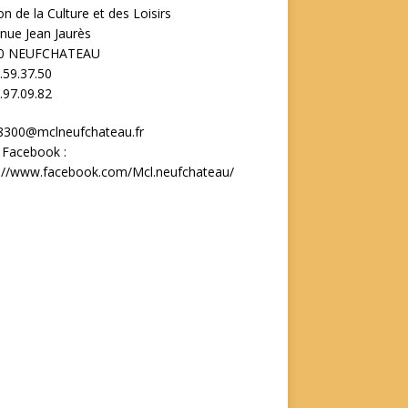
n de la Culture et des Loisirs
nue Jean Jaurès
0 NEUFCHATEAU
.59.37.50
.97.09.82
8300@mclneufchateau.fr
 Facebook :
s://www.facebook.com/Mcl.neufchateau/