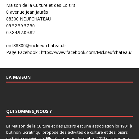
Maison de la Culture et des Loisirs
8 avenue Jean Jaurès
88300 NEUFCHATEAU
09.52.59.37.50
07.84.97.09.82
mcl88300@mclneufchateau.fr
Page Facebook : https://www.facebook.com/Mcl.neufchateau/
LA MAISON
QUI SOMMES_NOUS ?
La Maison de la Culture et des Loisirs est une association loi 1901 à
but non lucratif qui propose des activités de culture et des loisirs
en toute convivialité. Elle fût créer en décembre 2011 et reconnue